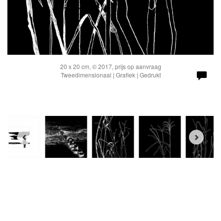
20 x 20 cm, © 2017, prijs op aanvraag
Tweedimensionaal | Grafiek | Gedrukt