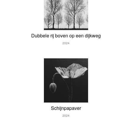
Dubbele rij boven op een dijkweg
2024
Schijnpapaver
2024