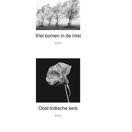
Vier bomen in de mist
2024
Oost-Indische kers
2024