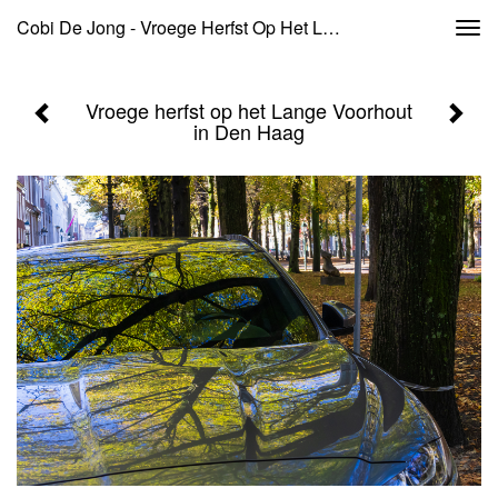
Cobi De Jong - Vroege Herfst Op Het Lange Voorhout In Den Haag
Togg
navi
Vroege herfst op het Lange Voorhout
in Den Haag