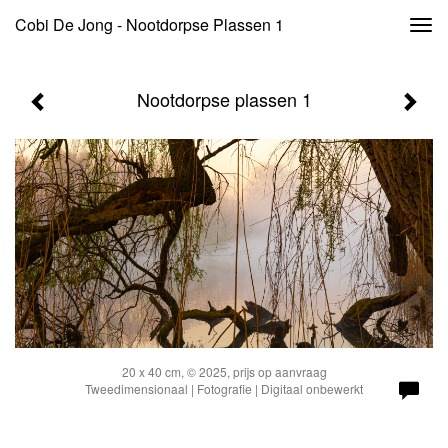
Cobi De Jong - Nootdorpse Plassen 1
Togg
navi
Nootdorpse plassen 1
20 x 40 cm, © 2025, prijs op aanvraag
Tweedimensionaal | Fotografie | Digitaal onbewerkt