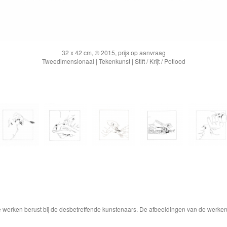
32 x 42 cm, © 2015, prijs op aanvraag
Tweedimensionaal | Tekenkunst | Stift / Krijt / Potlood
de werken berust bij de desbetreffende kunstenaars. De afbeeldingen van de werke