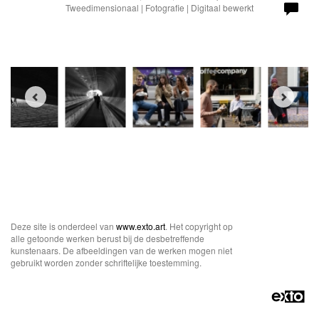
Tweedimensionaal | Fotografie | Digitaal bewerkt
Deze site is onderdeel van
www.exto.art
. Het copyright op
alle getoonde werken berust bij de desbetreffende
kunstenaars. De afbeeldingen van de werken mogen niet
gebruikt worden zonder schriftelijke toestemming.