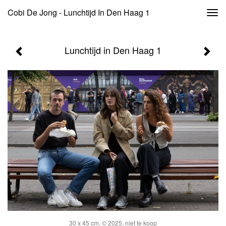
Cobi De Jong - Lunchtijd In Den Haag 1
Togg
navi
Lunchtijd in Den Haag 1
30 x 45 cm, © 2025, niet te koop