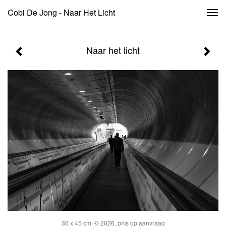
Cobi De Jong - Naar Het Licht
Togg
navi
Naar het licht
30 x 45 cm, © 2026, prijs op aanvraag